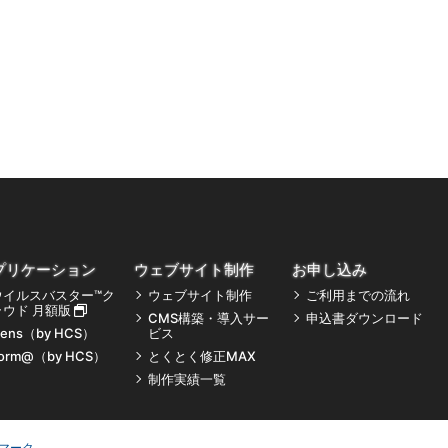
プリケーション
ウェブサイト制作
お申し込み
ウイルスバスター™ク
ウェブサイト制作
ご利用までの流れ
ラウド 月額版
CMS構築・導入サー
申込書ダウンロード
ens（by HCS）
ビス
orm@（by HCS）
とくとく修正MAX
制作実績一覧
マーク