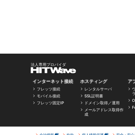
インターネット接続
ホスティング
ア
フレッツ接続
レンタルサーバ
モバイル接続
SSL証明書
O
フレッツ固定IP
ドメイン取得／運用
F
メールアドレス取得作
成
会社情報
約款
個人情報保護
安全・安心