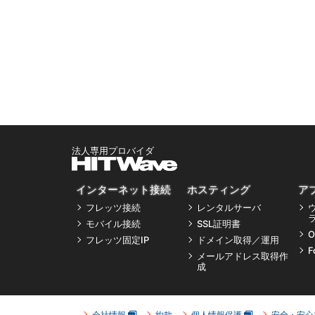
インターネット接続
ホスティング
ア
フレッツ接続
レンタルサーバ
モバイル接続
SSL証明書
O
フレッツ固定IP
ドメイン取得／運用
F
メールアドレス取得作
成
会社情報
約款
個人情報保護
安全・安心