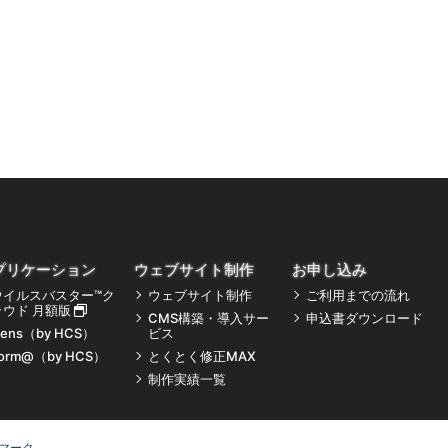
プリケーション
ウェブサイト制作
お申し込み
ウイルスバスター™ク
ウェブサイト制作
ご利用までの流れ
ラウド 月額版
CMS構築・導入サー
申込書ダウンロード
ens（by HCS）
ビス
orm@（by HCS）
とくとく修正MAX
制作実績一覧
マーク